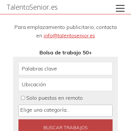
Saltar
Saltar
Saltar
TalentoSenior.es
a
al
a
la
contenido
la
Para emplazamiento publicitario, contacta
navegación
principal
barra
en
info@talentosenior.es
principal
lateral
principal
Bolsa de trabajo 50+
Solo puestos en remoto